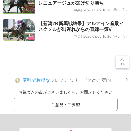
レニュアージュが逃げ切り勝ち
[中央]
2026/08/09 10:36
0
2
【新潟2R新馬戦結果】アルアイン産駒イ
スクメルが出遅れからの直線一気V
[中央]
2026/08/09 10:26
0
4
便利でお得な
プレミアムサービスのご案内
P
お気づきの点がございましたら、お聞かせください
ご意見・ご要望