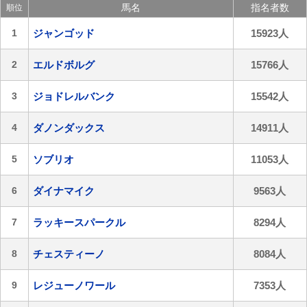
馬名
指名者数
順位
1
ジャンゴッド
15923人
2
エルドボルグ
15766人
3
ジョドレルバンク
15542人
4
ダノンダックス
14911人
5
ソブリオ
11053人
6
ダイナマイク
9563人
7
ラッキースパークル
8294人
8
チェスティーノ
8084人
9
レジューノワール
7353人