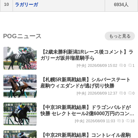
10
ラガリーガ
6934人
POGニュース
もっと見る
【2歳未勝利新潟1Rレース後コメント】ラ
ガリーガ坂井瑠星騎手ら
[中央]
2026/08/09 15:02
0
1
【札幌5R新馬戦結果】シルバーステート
産駒ウィエダンドが逃げ切り快勝
[中央]
2026/08/09 12:37
0
0
【中京3R新馬戦結果】ドラゴンバルドが
快勝 セレクトセール2億6000万円のコント
レイル産駒
[中央]
2026/08/09 11:03
3
18
【中京2R新馬戦結果】コントレイル産駒