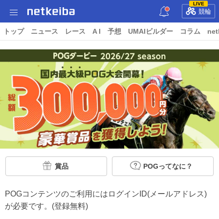
LIVE
競輪
トップ
ニュース
レース
A I
予想
UMAIビルダー
コラム
net
賞品
POGってなに？
POGコンテンツのご利用にはログインID(メールアドレス)
が必要です。(登録無料)