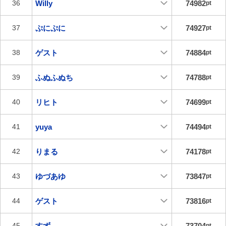
Willy
74982
36
pt
ぷにぷに
74927
37
pt
ゲスト
74884
38
pt
ふぬふぬち
74788
39
pt
リヒト
74699
40
pt
yuya
74494
41
pt
りまる
74178
42
pt
ゆづあゆ
73847
43
pt
ゲスト
73816
44
pt
すず
73704
45
pt