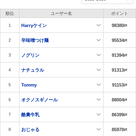
順位
ユーザー名
ポイント
Harryケイン
98380
1
pt
辛味噌つけ麺
95534
2
pt
ノグリン
91394
3
pt
ナチュラル
91313
4
pt
Tommy
91153
5
pt
オクノスギノール
88004
6
pt
酪農牛乳
86399
7
pt
おじゃる
85970
8
pt