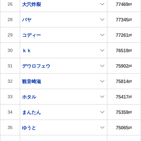
大穴炸裂
77469
26
pt
バヤ
77345
28
pt
コディー
77261
29
pt
ｋｋ
76519
30
pt
デウロフェウ
75902
31
pt
観音崎滋
75814
32
pt
ホタル
75417
33
pt
まんたん
75359
34
pt
ゆうと
75065
35
pt