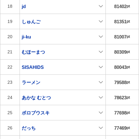
jd
81402
18
pt
しゅんご
81351
19
pt
ji-ku
81007
20
pt
むほーまつ
80309
21
pt
SISAHIDS
80043
22
pt
ラーメン
79588
23
pt
あかな むとつ
78623
24
pt
ボロブウスキ
77698
25
pt
だっち
77469
26
pt