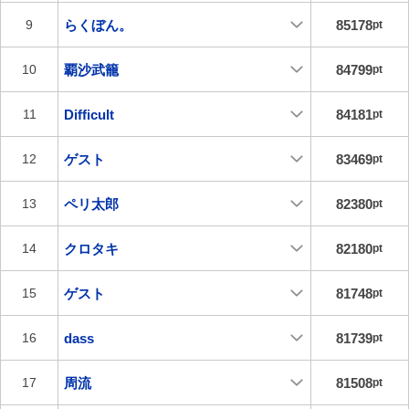
らくぼん。
85178
9
pt
覇沙武籠
84799
10
pt
Difficult
84181
11
pt
ゲスト
83469
12
pt
ペリ太郎
82380
13
pt
クロタキ
82180
14
pt
ゲスト
81748
15
pt
dass
81739
16
pt
周流
81508
17
pt