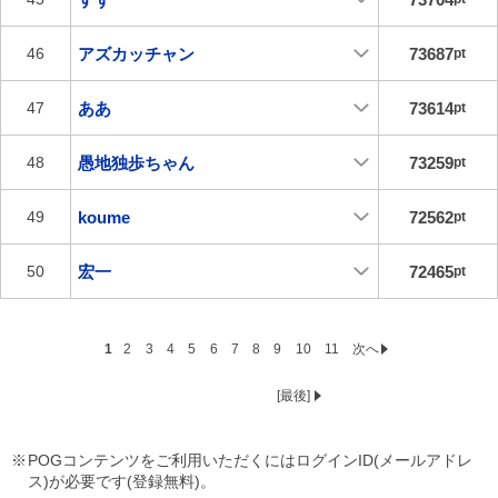
アズカッチャン
73687
46
pt
ああ
73614
47
pt
愚地独歩ちゃん
73259
48
pt
koume
72562
49
pt
宏一
72465
50
pt
1
2
3
4
5
6
7
8
9
10
11
次へ
[最後]
POGコンテンツをご利用いただくにはログインID(メールアドレ
ス)が必要です(登録無料)。