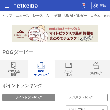
競輪
トップ
ニュース
レース
A I
予想
UMAIビルダー
コラム
net
POGダービー
POG大会
POG
ルール
賞品紹介
概要
ランキング
案内
ポイントランキング
ポイントランキング
人気馬ランキング